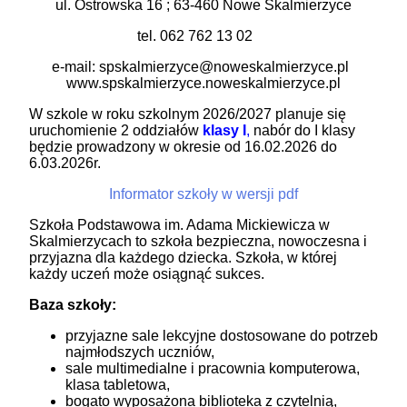
ul. Ostrowska 16 ; 63-460 Nowe Skalmierzyce
tel. 062 762 13 02
e-mail: spskalmierzyce@noweskalmierzyce.pl
www.spskalmierzyce.noweskalmierzyce.pl
W szkole w roku szkolnym 2026/2027 planuje się
uruchomienie 2 oddziałów
klasy I
,
nabór do I klasy
będzie prowadzony w okresie od 16.02.2026 do
6.03.2026r.
Informator szkoły w wersji pdf
Szkoła Podstawowa im. Adama Mickiewicza w
Skalmierzycach to szkoła bezpieczna, nowoczesna i
przyjazna dla każdego dziecka. Szkoła, w której
każdy uczeń może osiągnąć sukces.
Baza szkoły:
przyjazne sale lekcyjne dostosowane do potrzeb
najmłodszych uczniów,
sale multimedialne i pracownia komputerowa,
klasa tabletowa,
bogato wyposażona biblioteka z czytelnią,