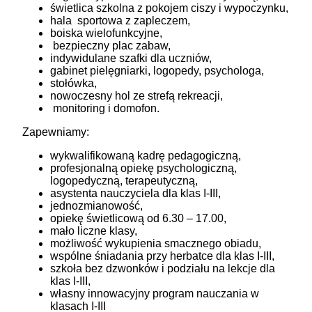
świetlica szkolna z pokojem ciszy i wypoczynku,
hala sportowa z zapleczem,
boiska wielofunkcyjne,
bezpieczny plac zabaw,
indywidulane szafki dla uczniów,
gabinet pielęgniarki, logopedy, psychologa,
stołówka,
nowoczesny hol ze strefą rekreacji,
monitoring i domofon.
Zapewniamy:
wykwalifikowaną kadrę pedagogiczną,
profesjonalną opiekę psychologiczną,
logopedyczną, terapeutyczną,
asystenta nauczyciela dla klas I-III,
jednozmianowość,
opiekę świetlicową od 6.30 – 17.00,
mało liczne klasy,
możliwość wykupienia smacznego obiadu,
wspólne śniadania przy herbatce dla klas I-III,
szkoła bez dzwonków i podziału na lekcje dla
klas I-III,
własny innowacyjny program nauczania w
klasach I-III