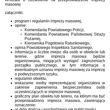
masowej
załączniki:
program i regulamin imprezy masowej,
opinie:
Komendanta Powiatowego Policji,
Komendanta Powiatowej Państwowej Straży
Pożarnej,
Kierownika Pogotowia Ratunkowego,
opinia Powiatowego Inspektora Sanitarnego,
informacja o liczbie miejsc dla osób w obiekcie lub
terenie, gdzie impreza masowa będzie
organizowana, mogących wystąpić zagrożeniach
porządku publicznego, w tym informacje o
ewentualnym uznaniu imprezy masowej za imprezę
o podwyższonym ryzyku,
regulamin obiektu,
wskazanie osoby reprezentującej organizatora w
zakresie zapewnienia bezpieczeństwa osób
uczestniczących w imprezie masowej,
graficzny plan obiektu lub terenu, na którym ma być
przeprowadzona impreza masowa, zawierający
oznaczenie:
a) dróg dojścia i rozchodzenia się publiczności,