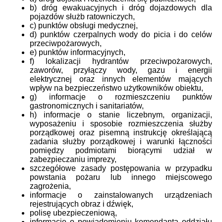
b) dróg ewakuacyjnych i dróg dojazdowych dla
pojazdów służb ratowniczych,
c) punktów obsługi medycznej,
d) punktów czerpalnych wody do picia i do celów
przeciwpożarowych,
e) punktów informacyjnych,
f) lokalizacji hydrantów przeciwpożarowych,
zaworów, przyłączy wody, gazu i energii
elektrycznej oraz innych elementów mających
wpływ na bezpieczeństwo użytkowników obiektu,
g) informacje o rozmieszczeniu punktów
gastronomicznych i sanitariatów,
h) informacje o stanie liczebnym, organizacji,
wyposażeniu i sposobie rozmieszczenia służby
porządkowej oraz pisemną instrukcję określającą
zadania służby porządkowej i warunki łączności
pomiędzy podmiotami biorącymi udział w
zabezpieczaniu imprezy,
szczegółowe zasady postępowania w przypadku
powstania pożaru lub innego miejscowego
zagrożenia,
informacje o zainstalowanych urządzeniach
rejestrujących obraz i dźwięk,
polisę ubezpieczeniową,
informację o powiadomieniu komendanta oddziału