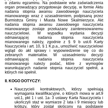
o zdaniu egzaminu. Na podstawie w/w zaświadczenia
organ prowadzący przygotowuje decyzję, w formie Aktu
nadania stopnia awansu zawodowego nauczyciela
mianowanego wraz z uzasadnieniem, podpisaną przez
Burmistrza Gminy i Miasta Nowe Skalmierzyce. Akt
nadania stopnia awansu zawodowego nauczyciela
mianowanego zostaje przekazany zainteresowanemu
nauczycielowi. W wypadku wydania decyzji
odmawiającej nadania stopnia nauczyciela
mianowanego należy, zgodnie z § 9 b ust.6 Karty
Nauczyciela i art. 10, § 1 K.p.a., umożliwić nauczycielowi
wgląd do akt sprawy i wypowiedzenie się co do
zebranych materiałów. W uzasadnieniu decyzji
odmawiającej nadania stopnia nauczyciela
mianowanego należy podać, które z wymogów
warunkujących nadanie stopnia nauczyciel spełnił, a
których nie spełnił.
II. KOGO DOTYCZY:
Nauczycieli kontraktowych, którzy spełniają
wymagania kwalifikacyjne, o których mowa w art.9
ust.1, pkt 1 i ust. 1a- 3 ustawy Karta Nauczyciela i
ukończyli staż w wymiarze 2 lata i 9 miesięcy lub
krótszy, który został skrócony na podstawie