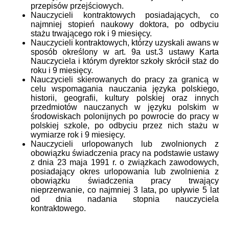
przepisów przejściowych.
Nauczycieli kontraktowych posiadających, co
najmniej stopień naukowy doktora, po odbyciu
stażu trwającego rok i 9 miesięcy.
Nauczycieli kontraktowych, którzy uzyskali awans w
sposób określony w art. 9a ust.3 ustawy Karta
Nauczyciela i którym dyrektor szkoły skrócił staż do
roku i 9 miesięcy.
Nauczycieli skierowanych do pracy za granicą w
celu wspomagania nauczania języka polskiego,
historii, geografii, kultury polskiej oraz innych
przedmiotów nauczanych w języku polskim w
środowiskach polonijnych po powrocie do pracy w
polskiej szkole, po odbyciu przez nich stażu w
wymiarze rok i 9 miesięcy.
Nauczycieli urlopowanych lub zwolnionych z
obowiązku świadczenia pracy na podstawie ustawy
z dnia 23 maja 1991 r. o związkach zawodowych,
posiadający okres urlopowania lub zwolnienia z
obowiązku świadczenia pracy trwający
nieprzerwanie, co najmniej 3 lata, po upływie 5 lat
od dnia nadania stopnia nauczyciela
kontraktowego.