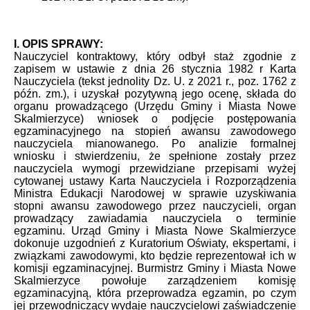
I. OPIS SPRAWY:
Nauczyciel kontraktowy, który odbył staż zgodnie z
zapisem w ustawie z dnia 26 stycznia 1982 r Karta
Nauczyciela (tekst jednolity Dz. U. z 2021 r., poz. 1762 z
późn. zm.), i uzyskał pozytywną jego ocenę, składa do
organu prowadzącego (Urzędu Gminy i Miasta Nowe
Skalmierzyce) wniosek o podjęcie postępowania
egzaminacyjnego na stopień awansu zawodowego
nauczyciela mianowanego. Po analizie formalnej
wniosku i stwierdzeniu, że spełnione zostały przez
nauczyciela wymogi przewidziane przepisami wyżej
cytowanej ustawy Karta Nauczyciela i Rozporządzenia
Ministra Edukacji Narodowej w sprawie uzyskiwania
stopni awansu zawodowego przez nauczycieli, organ
prowadzący zawiadamia nauczyciela o terminie
egzaminu. Urząd Gminy i Miasta Nowe Skalmierzyce
dokonuje uzgodnień z Kuratorium Oświaty, ekspertami, i
związkami zawodowymi, kto będzie reprezentował ich w
komisji egzaminacyjnej. Burmistrz Gminy i Miasta Nowe
Skalmierzyce powołuje zarządzeniem komisję
egzaminacyjną, która przeprowadza egzamin, po czym
jej przewodniczący wydaje nauczycielowi zaświadczenie