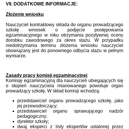
VII. DODATKOWE INFORMACJE:
Złożenie wniosku
Nauczyciel kontraktowy składa do organu prowadzącego
szkołę wniosek o podjęcie postępowania
egzaminacyjnego w roku otrzymania pozytywnej oceny
dorobku zawodowego za okres stażu. W przypadku
niedotrzymania terminu złożenia wniosku nauczyciel
obowiązany jest do ponownego odbycia stażu w pełnym
wymiarze.
Zasady pracy komisji egzaminacyjnej
Komisję egzaminacyjną dla nauczycieli ubiegających się
o stopień nauczyciela mianowanego powołuje organ
prowadzący szkołę. W skład komisji wchodzą:
przedstawiciel organu prowadzącego szkołę, jako
jej przewodniczący;
przedstawiciel organu sprawującego nadzór
pedagogiczny;
dyrektor szkoły;
dwaj eksperci z listy ekspertów ustalonej przez