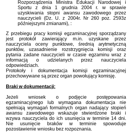
Rozporządzenia Ministra Edukacji Narodowej i
Sportu z dnia 1 grudnia 2004 r. w sprawie
uzyskiwania stopni awansu zawodowego przez
nauczycieli (Dz. U. z 2004r. Nr 260 poz. 2593z
późniejszymi zmianami), :
Z przebiegu pracy komisji egzaminacyjnej sporządzany
jest protokół zawierający m.in. uzyskane przez
nauczyciela oceny punktowe, średnią arytmetyczną
punktów, uzasadnienie rozstrzygnięcia komisji oraz
pytania zadane nauczycieli w czasie egzaminu wraz z
informacją o udzielanych przez nauczyciela
odpowiedziach.
Protokoły i dokumentacja komisji egzaminacyjnej
przechowywane są przez organ powołujący komisję.
Braki w dokumentacji:
Jeżeli wniosek o podjęcie postępowania
egzaminacyjnego lub wymagana dokumentacja nie
spełniają wymagań formalnych organ nadający stopień
awansu zawodowego wskazuje stwierdzone braki i
wzywa nauczyciela do ich usunięcia w terminie 14 dni.
Nie usunięcie braków w terminie spowoduje
pozostawienie wniosku bez rozpoznania.