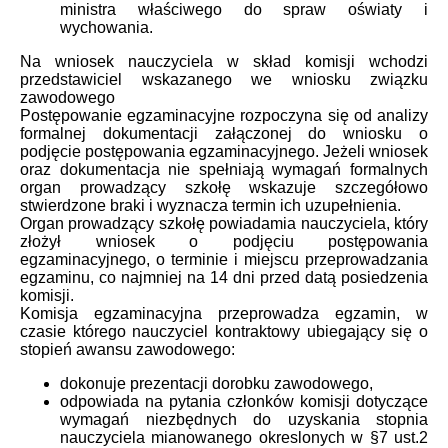
ministra właściwego do spraw oświaty i
wychowania.
Na wniosek nauczyciela w skład komisji wchodzi
przedstawiciel wskazanego we wniosku związku
zawodowego
Postępowanie egzaminacyjne rozpoczyna się od analizy
formalnej dokumentacji załączonej do wniosku o
podjęcie postępowania egzaminacyjnego. Jeżeli wniosek
oraz dokumentacja nie spełniają wymagań formalnych
organ prowadzący szkołę wskazuje szczegółowo
stwierdzone braki i wyznacza termin ich uzupełnienia.
Organ prowadzący szkołę powiadamia nauczyciela, który
złożył wniosek o podjęciu postępowania
egzaminacyjnego, o terminie i miejscu przeprowadzania
egzaminu, co najmniej na 14 dni przed datą posiedzenia
komisji.
Komisja egzaminacyjna przeprowadza egzamin, w
czasie którego nauczyciel kontraktowy ubiegający się o
stopień awansu zawodowego:
dokonuje prezentacji dorobku zawodowego,
odpowiada na pytania członków komisji dotyczące
wymagań niezbędnych do uzyskania stopnia
nauczyciela mianowanego okreslonych w §7 ust.2