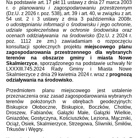
Na podstawie art. 17 pkt 11 ustawy z dnia 27 marca 2003
r.
o planowaniu i zagospodarowaniu przestrzennym
(Dz.U. z 2026 r. poz. 538), art. 39 i art. 40, w związku z art.
54 ust. 2 i 3 ustawy z dnia 3 października 2008r.
o udostępnianiu informacji o środowisku i jego ochronie,
udziale społeczeństwa w ochronie środowiska oraz
ocenach oddziaływania na środowisko
(Dz.U. z 2024 r.
poz. 1112 ze zm.) zawiadamiam o rozpoczęciu
konsultacji społecznych projektu
miejscowego planu
zagospodarowania przestrzennego dla wybranych
terenów na obszarze gminy i miasta Nowe
Skalmierzyce
, sporządzonego na podstawie uchwały Nr
LXXXIII.745.2024 Rady Gminy i Miasta Nowe
Skalmierzyce z dnia 29 kwietnia 2024 r. wraz z
prognozą
odziaływania na środowisko
.
Przedmiotem planu miejscowego jest ustalenie
przeznaczenia oraz zasad zagospodarowania wybranych
terenów położonych w obrębach geodezyjnych:
Biskupice Ołoboczne, Biskupice, Boczków, Chotów,
Droszew, Fabianów, Gałązki Małe, Gałązki Wielkie,
Gniazdów, Gostyczyna, Kościuszków, Leziona, Mączniki,
Ociąż, Osiek, Skalmierzyce, Strzegowa, Śliwniki, Śmiłów,
Trkusów i Węgry.