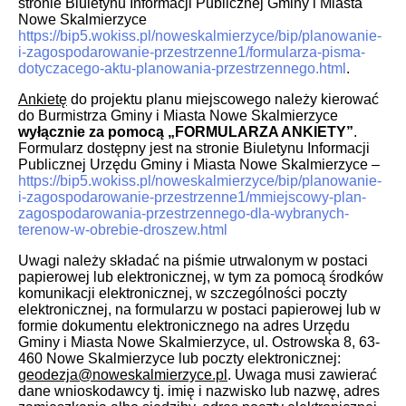
stronie Biuletynu Informacji Publicznej Gminy i Miasta
Nowe Skalmierzyce
https://bip5.wokiss.pl/noweskalmierzyce/bip/planowanie-
i-zagospodarowanie-przestrzenne1/formularza-pisma-
dotyczacego-aktu-planowania-przestrzennego.html
.
Ankietę
do projektu planu miejscowego należy kierować
do Burmistrza Gminy i Miasta Nowe Skalmierzyce
wyłącznie za pomocą „FORMULARZA ANKIETY”
.
Formularz dostępny jest na stronie Biuletynu Informacji
Publicznej Urzędu Gminy i Miasta Nowe Skalmierzyce –
https://bip5.wokiss.pl/noweskalmierzyce/bip/planowanie-
i-zagospodarowanie-przestrzenne1/mmiejscowy-plan-
zagospodarowania-przestrzennego-dla-wybranych-
terenow-w-obrebie-droszew.html
Uwagi należy składać na piśmie utrwalonym w postaci
papierowej lub elektronicznej, w tym za pomocą środków
komunikacji elektronicznej, w szczególności poczty
elektronicznej, na formularzu w postaci papierowej lub w
formie dokumentu elektronicznego na adres Urzędu
Gminy i Miasta Nowe Skalmierzyce, ul. Ostrowska 8, 63-
460 Nowe Skalmierzyce lub poczty elektronicznej:
geodezja@noweskalmierzyce.pl
. Uwaga musi zawierać
dane wnioskodawcy tj. imię i nazwisko lub nazwę, adres