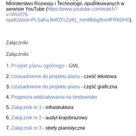
Ministerstwo Rozwoju i Technologii, opublikowanych w
serwisie YouTube (
https://www.youtube.com/watch?
v=WU076-
iqadU&list=PL5aKaJfofOYcZy81_mmMbbg9mnfFR6DH0
).
Załączniki
Załączniki:
1.
Projekt planu ogólnego
- GML
2.
Uzasadnienie do projektu planu
- cześć tekstowa
3.
Uzasadnienie do projektu planu
- część graficzna
4.
Prognoza oddziaływania na środowisko
5.
Załącznik nr 1
- infrastruktura
6.
Załącznik nr 2
- audyt krajobrazowy
7.
Załącznik nr 3
- strefy planistyczne