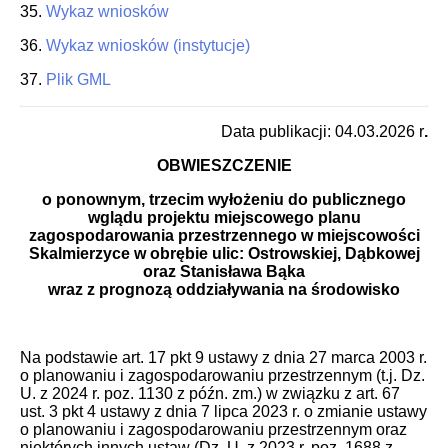
35.
Wykaz wniosków
36.
Wykaz wniosków (instytucje)
37.
Plik GML
Data publikacji: 04.03.2026 r
.
OBWIESZCZENIE
o ponownym, trzecim wyłożeniu do publicznego
wglądu projektu miejscowego planu
zagospodarowania przestrzennego w miejscowości
Skalmierzyce w obrębie ulic: Ostrowskiej, Dąbkowej
oraz Stanisława Bąka
wraz z prognozą oddziaływania na środowisko
Na podstawie art. 17 pkt 9 ustawy z dnia 27 marca 2003 r.
o planowaniu i zagospodarowaniu przestrzennym (t.j. Dz.
U. z 2024 r. poz. 1130 z późn. zm.) w związku z art. 67
ust. 3 pkt 4 ustawy z dnia 7 lipca 2023 r. o zmianie ustawy
o planowaniu i zagospodarowaniu przestrzennym oraz
niektórych innych ustaw (Dz. U. z 2023 r. poz. 1688 z