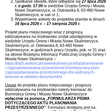
Spotkanie otwarte, które odbędzie się
27 lipca
2026
r. o godz. 17.00
w siedzibie Urzędu Gminy i Miasta
Nowe Skalmierzyce, ul. Ostrowska 8, 63-460 Nowe
Skalmierzyce, w sali nr 1;
Wypełnienie ankiety do projektów planów w dniach
16 lipca 2026 r. – 17 sierpnia 2026 r.
Projekt planu miejscowego wraz z prognozą
oddziaływania na środowisko został udostępniony w
siedzibie Urzędu Gminy i Miasta Nowe Skalmierzyce,
Skalmierzyce, ul. Ostrowska 8, 63-460 Nowe
Skalmierzyce, w godzinach pracy Urzędu, pok. nr 31 oraz
na stronie Biuletynu Informacji Publicznej Urzędu Gminy i
Miasta Nowe Skalmierzyce –
https://bip5.wokiss.pl/noweskalmierzyce/bip/planowanie-
i-zagospodarowanie-przestrzenne1/mmiejscowy-plan-
zagospodarowania-przestrzennego-dla-wybranych-
terenow-w-obrebie-droszew.html
Uwagi
do projektu planu miejscowego i prognozy
oddziaływania na środowisko należy kierować do
Burmistrza Gminy i Miasta Nowe Skalmierzyce
wyłącznie za pomocą „FORMULARZA PISMA
DOTYCZĄCEGO AKTU PLANOWANIA
PRZESTRZENNEGO”
. Formularz dostępny jest na