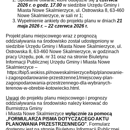
2026 r. o godz. 17.00
w siedzibie Urzędu Gminy i
Miasta Nowe Skalmierzyce, ul. Ostrowska 8, 63-460
Nowe Skalmierzyce, w sali nr 1;
Wypełnienie ankiety do projektu planu w dniach
21
maja 2026 r. – 22 czerwca 2026
r.
Projekt planu miejscowego wraz z prognozą
oddziaływania na środowisko został udostępniony w
siedzibie Urzędu Gminy i Miasta Nowe Skalmierzyce, ul.
Ostrowska 8, 63-460 Nowe Skalmierzyce, w godzinach
pracy Urzędu, pok. nr 31 oraz na stronie Biuletynu
Informacji Publicznej Urzędu Gminy i Miasta Nowe
Skalmierzyce –
https://bip5.wokiss.pl/noweskalmierzyce/bip/planowanie-
i-zagospodarowanie-przestrzenne1/miejscowy-plan-
zagospodarowania-przestrzennego-dla-wybranych-
terenow-w-obrebie-kotowiecko.html.
Uwagi
do projektu planu miejscowego i prognozy
oddziaływania na środowisko należy kierować do
Burmistrza Gminy
i Miasta Nowe Skalmierzyce
wyłącznie za pomocą
„FORMULARZA PISMA DOTYCZĄCEGO AKTU
PLANOWANIA PRZESTRZENNEGO”
. Formularz
dostępny jest na stronie Biuletynu Informacji Publicznej