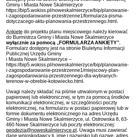
Gminy i Miasta Nowe Skalmierzyce
https://bip5.wokiss.pl/noweskalmierzyce/bip/planowanie-
i-zagospodarowanie-przestrzenne1/formularza-pisma-
dotyczacego-aktu-planowania-przestrzennego.html.
Ankietę
do projektu planu miejscowego należy kierować
do Burmistrza Gminy i Miasta Nowe Skalmierzyce
wyłącznie za pomocą „FORMULARZA ANKIETY”
.
Formularz dostępny jest na stronie Biuletynu Informacji
Publicznej Urzędu Gminy
i Miasta Nowe Skalmierzyce –
https://bip5.wokiss.pl/noweskalmierzyce/bip/planowanie-
i-zagospodarowanie-przestrzenne1/miejscowy-plan-
zagospodarowania-przestrzennego-dla-wybranych-
terenow-w-obrebie-kotowiecko.html.
Uwagi należy składać na piśmie utrwalonym w postaci
papierowej lub elektronicznej, w tym za pomocą środków
komunikacji elektronicznej, w szczególności poczty
elektronicznej, na formularzu w postaci papierowej lub w
formie dokumentu elektronicznego na adres Urzędu
Gminy i Miasta Nowe Skalmierzyce, ul. Ostrowska 8, 63-
460 Nowe Skalmierzyce lub poczty elektronicznej:
geodezja@noweskalmierzyce.pl
. Uwaga musi zawierać
dane wnioskodawcy tj. imię i nazwisko lub nazwę, adres