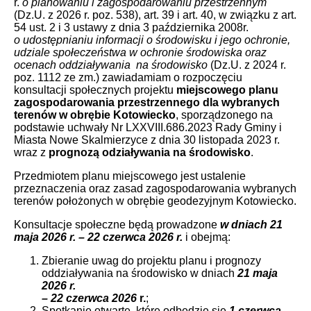
r.
o planowaniu i zagospodarowaniu przestrzennym
(Dz.U. z 2026 r. poz. 538), art. 39 i art. 40, w związku z art.
54 ust. 2 i 3 ustawy z dnia 3 października 2008r.
o udostępnianiu informacji o środowisku i jego ochronie,
udziale społeczeństwa w ochronie środowiska oraz
ocenach oddziaływania na środowisko
(Dz.U. z 2024 r.
poz. 1112 ze zm.) zawiadamiam o rozpoczęciu
konsultacji społecznych projektu
miejscowego planu
zagospodarowania przestrzennego dla wybranych
terenów w obrębie Kotowiecko
, sporządzonego na
podstawie uchwały Nr LXXVIII.686.2023 Rady Gminy i
Miasta Nowe Skalmierzyce z dnia 30 listopada 2023 r.
wraz z
prognozą odziaływania na środowisko
.
Przedmiotem planu miejscowego jest ustalenie
przeznaczenia oraz zasad zagospodarowania wybranych
terenów położonych w obrębie geodezyjnym Kotowiecko.
Konsultacje społeczne będą prowadzone
w dniach 21
maja 2026 r. – 22 czerwca 2026 r.
i obejmą:
Zbieranie uwag do projektu planu i prognozy
oddziaływania na środowisko w dniach
21
maja
2026 r.
– 22 czerwca 2026
r.
;
Spotkanie otwarte, które odbędzie się
1 czerwca