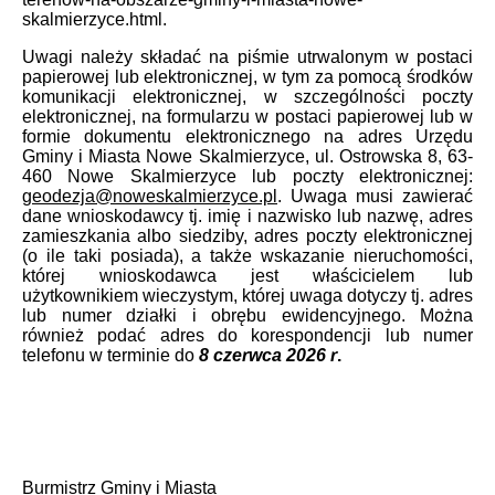
skalmierzyce.html.
Uwagi należy składać na piśmie utrwalonym w postaci
papierowej lub elektronicznej, w tym za pomocą środków
komunikacji elektronicznej, w szczególności poczty
elektronicznej, na formularzu w postaci papierowej lub w
formie dokumentu elektronicznego na adres Urzędu
Gminy i Miasta Nowe Skalmierzyce, ul. Ostrowska 8, 63-
460 Nowe Skalmierzyce lub poczty elektronicznej:
geodezja@noweskalmierzyce.pl
. Uwaga musi zawierać
dane wnioskodawcy tj. imię i nazwisko lub nazwę, adres
zamieszkania albo siedziby, adres poczty elektronicznej
(o ile taki posiada), a także wskazanie nieruchomości,
której wnioskodawca jest właścicielem lub
użytkownikiem wieczystym, której uwaga dotyczy tj. adres
lub numer działki i obrębu ewidencyjnego. Można
również podać adres do korespondencji lub numer
telefonu w terminie do
8 czerwca 2026 r
.
Burmistrz Gminy i Miasta