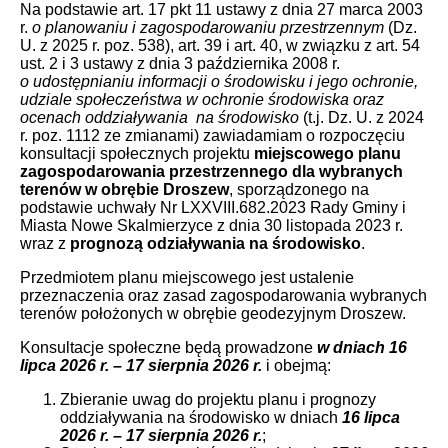
Na podstawie art. 17 pkt 11 ustawy z dnia 27 marca 2003
r.
o planowaniu i zagospodarowaniu przestrzennym
(Dz.
U. z 2025 r. poz. 538), art. 39 i art. 40, w związku z art. 54
ust. 2 i 3 ustawy z dnia 3 października 2008 r.
o udostępnianiu informacji o środowisku i jego ochronie,
udziale społeczeństwa w ochronie środowiska oraz
ocenach oddziaływania na środowisko
(t.j. Dz. U. z 2024
r. poz. 1112 ze zmianami) zawiadamiam o rozpoczęciu
konsultacji społecznych projektu
miejscowego planu
zagospodarowania przestrzennego dla wybranych
terenów w obrębie Droszew
, sporządzonego na
podstawie uchwały Nr LXXVIII.682.2023 Rady Gminy i
Miasta Nowe Skalmierzyce z dnia 30 listopada 2023 r.
wraz z
prognozą odziaływania na środowisko
.
Przedmiotem planu miejscowego jest ustalenie
przeznaczenia oraz zasad zagospodarowania wybranych
terenów położonych w obrębie geodezyjnym Droszew.
Konsultacje społeczne będą prowadzone
w dniach 16
lipca 2026 r. – 17 sierpnia 2026 r.
i obejmą:
Zbieranie uwag do projektu planu i prognozy
oddziaływania na środowisko w dniach
16 lipca
2026 r. – 17 sierpnia 2026 r.
;