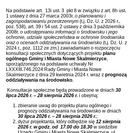
Na podstawie art. 13i ust. 3 pkt 8 w związku z art. 8h ust.
1 ustawy z dnia 27 marca 2003r.
o planowaniu i
zagospodarowaniu przestrzennym
(t.j. Dz. U. z 2026 r.,
poz. 538), art. 39 i 54 ust. 2 ustawy z dnia 3 października
2008r.
o udostępnianiu informacji o środowisku i jego
ochronie, udziale społeczeństwa w ochronie środowiska
oraz o ocenach oddziaływania na środowisko
(t.j. Dz. U. z
2024 r., poz. 1112 ze zm.) zawiadamiam o rozpoczęciu
konsultacji społecznych dotyczących projektu
planu
ogólnego Gminy i Miasta Nowe Skalmierzyce
,
sporządzonego na podstawie uchwały Nr
LXXXIII.746.2024 Rady Gminy i Miasta Nowe
Skalmierzyce z dnia 29 kwietnia 2024 r. wraz z
prognozą
oddziaływania na środowisko
.
Konsultacje społeczne będą prowadzone w dniach
30
lipca 2026 r. – 28 sierpnia 2026 r.
i obejmą:
zbieranie uwag do projektu planu ogólnego i
prognozy oddziaływania na środowisko w dniach
30 lipca 2026 r. – 28 sierpnia 2026 r.
;
dyżur projektanta, który odbędzie się
12 sierpnia
2026 r. w godz. od 17.00 do 18.30
w siedzibie
Urzędu Gminy i Miasta Nowe Skalmierzyce, ul.