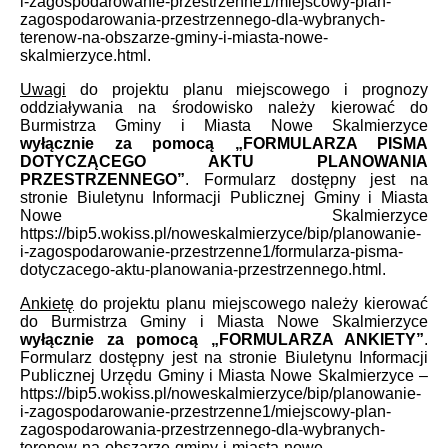
i-zagospodarowanie-przestrzenne1/miejscowy-plan-
zagospodarowania-przestrzennego-dla-wybranych-
terenow-na-obszarze-gminy-i-miasta-nowe-
skalmierzyce.html.
Uwagi
do projektu planu miejscowego i prognozy
oddziaływania na środowisko należy kierować do
Burmistrza Gminy i Miasta Nowe Skalmierzyce
wyłącznie za pomocą „FORMULARZA PISMA
DOTYCZĄCEGO AKTU PLANOWANIA
PRZESTRZENNEGO”
. Formularz dostępny jest na
stronie Biuletynu Informacji Publicznej Gminy i Miasta
Nowe Skalmierzyce
https://bip5.wokiss.pl/noweskalmierzyce/bip/planowanie-
i-zagospodarowanie-przestrzenne1/formularza-pisma-
dotyczacego-aktu-planowania-przestrzennego.html.
Ankietę
do projektu planu miejscowego należy kierować
do Burmistrza Gminy i Miasta Nowe Skalmierzyce
wyłącznie za pomocą „FORMULARZA ANKIETY”
.
Formularz dostępny jest na stronie Biuletynu Informacji
Publicznej Urzędu Gminy i Miasta Nowe Skalmierzyce –
https://bip5.wokiss.pl/noweskalmierzyce/bip/planowanie-
i-zagospodarowanie-przestrzenne1/miejscowy-plan-
zagospodarowania-przestrzennego-dla-wybranych-
terenow-na-obszarze-gminy-i-miasta-nowe-