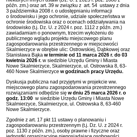
późn. zm.) oraz art. 39 w związku z art. 54 ustawy z dnia
3 października 2008 r. o udostępnianiu informacji
o środowisku i jego ochronie, udziale społeczeństwa w
ochronie środowiska oraz o ocenach oddziaływania na
środowisko (t.j. Dz. U. z 2024 r. poz. 1112 z późn. zm.)
zawiadamiam o ponownym, trzecim wyłożeniu do
publicznego wglądu projektu miejscowego planu
zagospodarowania przestrzennego w miejscowości
Skalmierzyce w obrębie ulic: Ostrowskiej, Dąbkowej oraz
Stanisława Bąka
w terminie od 11 marca 2026 r. do 03
kwietnia 2026 r.
w siedzibie Urzędu Gminy i Miasta
Nowe Skalmierzyce, Skalmierzyce, ul. Ostrowska 8, 63-
460 Nowe Skalmierzyce
w godzinach pracy Urzędu.
Dyskusja publiczna nad przyjętymi w projekcie ww.
miejscowego planu zagospodarowania przestrzennego
rozwiązaniami odbędzie się
w dniu 25 marca 2026 r. o
godz. 13:00
w siedzibie Urzędu Gminy i Miasta Nowe
Skalmierzyce, Skalmierzyce, ul. Ostrowska 8, 63-460
Nowe Skalmierzyce.
Zgodnie z art. 17 pkt 11 ustawy o planowaniu i
zagospodarowaniu przestrzennym (t.j. Dz. U. z 2024 r.
poz. 1130 z późn. zm.), osoby prawne i fizyczne oraz
jednostki organizacyjne nieposiadające osobowości