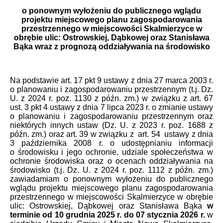
o ponownym wyłożeniu do publicznego wglądu
projektu miejscowego planu zagospodarowania
przestrzennego w miejscowości Skalmierzyce w
obrębie ulic: Ostrowskiej, Dąbkowej oraz Stanisława
Bąka wraz z prognozą oddziaływania na środowisko
Na podstawie art. 17 pkt 9 ustawy z dnia 27 marca 2003 r.
o planowaniu i zagospodarowaniu przestrzennym (t.j. Dz.
U. z 2024 r. poz. 1130 z późn. zm.) w związku z art. 67
ust. 3 pkt 4 ustawy z dnia 7 lipca 2023 r. o zmianie ustawy
o planowaniu i zagospodarowaniu przestrzennym oraz
niektórych innych ustaw (Dz. U. z 2023 r. poz. 1688 z
późn. zm.) oraz art. 39 w związku z art. 54 ustawy z dnia
3 października 2008 r. o udostępnianiu informacji
o środowisku i jego ochronie, udziale społeczeństwa w
ochronie środowiska oraz o ocenach oddziaływania na
środowisko (t.j. Dz. U. z 2024 r. poz. 1112 z późn. zm.)
zawiadamiam o ponownym wyłożeniu do publicznego
wglądu projektu miejscowego planu zagospodarowania
przestrzennego w miejscowości Skalmierzyce w obrębie
ulic: Ostrowskiej, Dąbkowej oraz Stanisława Bąka
w
terminie od 10 grudnia 2025 r. do 07 stycznia 2026 r.
w