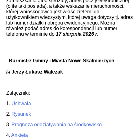
zamieszkania albo siedziby, adres poczty elektronicznej
(o ile taki posiada), a także wskazanie nieruchomości,
której wnioskodawca jest właścicielem lub
użytkownikiem wieczystym, której uwaga dotyczy tj. adres
lub numer działki i obrębu ewidencyjnego. Można
również podać adres do korespondencji lub numer
telefonu w terminie do
17
sierpnia 2026 r
.
Burmistrz Gminy i Miasta Nowe Skalmierzyce
/-/ Jerzy Łukasz Walczak
Załączniki:
1.
Uchwała
2.
Rysunek
3.
Prognoza oddziaływania na środkowisko
4.
Ankieta