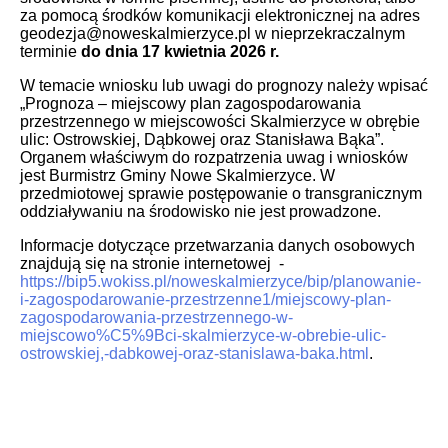
za pomocą środków komunikacji elektronicznej na adres
geodezja@noweskalmierzyce.pl w nieprzekraczalnym
terminie
do dnia 17 kwietnia 2026 r.
W temacie wniosku lub uwagi do prognozy należy wpisać
„Prognoza – miejscowy plan zagospodarowania
przestrzennego w miejscowości Skalmierzyce w obrębie
ulic: Ostrowskiej, Dąbkowej oraz Stanisława Bąka”.
Organem właściwym do rozpatrzenia uwag i wniosków
jest Burmistrz Gminy Nowe Skalmierzyce. W
przedmiotowej sprawie postępowanie o transgranicznym
oddziaływaniu na środowisko nie jest prowadzone.
Informacje dotyczące przetwarzania danych osobowych
znajdują się na stronie internetowej -
https://bip5.wokiss.pl/noweskalmierzyce/bip/planowanie-
i-zagospodarowanie-przestrzenne1/miejscowy-plan-
zagospodarowania-przestrzennego-w-
miejscowo%C5%9Bci-skalmierzyce-w-obrebie-ulic-
ostrowskiej,-dabkowej-oraz-stanislawa-baka.html
.