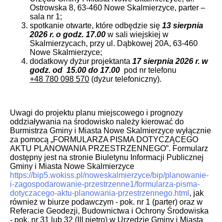
Ostrowska 8, 63-460 Nowe Skalmierzyce, parter –
sala nr 1;
spotkanie otwarte, które odbędzie się
13 sierpnia
2026 r. o godz. 17.00
w sali wiejskiej w
Skalmierzycach, przy ul. Dąbkowej 20A, 63-460
Nowe Skalmierzyce;
dodatkowy dyżur projektanta
17 sierpnia 2026 r.
w
godz. od 15.00 do 17.00
pod nr telefonu
+48 780 098 570
(dyżur telefoniczny).
Uwagi do projektu planu miejscowego i prognozy
oddziaływania na środowisko należy kierować do
Burmistrza Gminy i Miasta Nowe Skalmierzyce wyłącznie
za pomocą „FORMULARZA PISMA DOTYCZĄCEGO
AKTU PLANOWANIA PRZESTRZENNEGO”. Formularz
dostępny jest na stronie Biuletynu Informacji Publicznej
Gminy i Miasta Nowe Skalmierzyce
https://bip5.wokiss.pl/noweskalmierzyce/bip/planowanie-
i-zagospodarowanie-przestrzenne1/formularza-pisma-
dotyczacego-aktu-planowania-przestrzennego.html
, jak
również w biurze podawczym - pok. nr 1 (parter) oraz w
Referacie Geodezji, Budownictwa i Ochrony Środowiska
- pok. nr 31 lub 32 (III piętro) w Urzędzie Gminy i Miasta