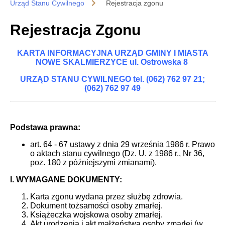
Urząd Stanu Cywilnego
Rejestracja zgonu
Rejestracja Zgonu
KARTA INFORMACYJNA
URZĄD GMINY I MIASTA
NOWE SKALMIERZYCE ul. Ostrowska 8
URZĄD STANU CYWILNEGO tel. (062) 762 97 21;
(062) 762 97 49
Podstawa prawna:
art. 64 - 67 ustawy z dnia 29 września 1986 r. Prawo
o aktach stanu cywilnego (Dz. U. z 1986 r., Nr 36,
poz. 180 z późniejszymi zmianami).
I. WYMAGANE DOKUMENTY:
Karta zgonu wydana przez służbę zdrowia.
Dokument tożsamości osoby zmarłej.
Książeczka wojskowa osoby zmarłej.
Akt urodzenia i akt małżeństwa osoby zmarłej (w