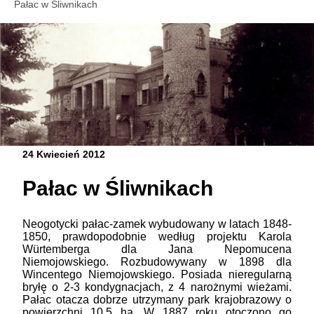
Pałac w Śliwnikach
24 Kwiecień 2012
Pałac w Śliwnikach
Neogotycki pałac-zamek wybudowany w latach 1848-
1850, prawdopodobnie według projektu Karola
Würtemberga dla Jana Nepomucena
Niemojowskiego. Rozbudowywany w 1898 dla
Wincentego Niemojowskiego. Posiada nieregularną
bryłę o 2-3 kondygnacjach, z 4 narożnymi wieżami.
Pałac otacza dobrze utrzymany park krajobrazowy o
powierzchni 10,5 ha. W 1887 roku otoczono go