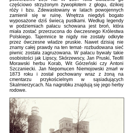
częściowo strzyżonym żywopłotem z głogu, dzikiej
róży i bzu. Zdewastowany w latach powojennych
zamienił się w ruinę. Wnętrza niegdyś bogato
wyposażone dziś świecą pustkami. Według legendy
w podziemiach pałacu schowana jest broń, która
miała zostać przerzucona do ówczesnego Królestwa
Polskiego. Tajemnice te nigdy nie zostały odkryte
przez ówczesne władze pruskie. Nawet dzisiaj nie
znamy całej prawdy na ten temat- rozbudowana sieć
piwnic została zagruzowana. W pałacu bywały takie
osobistości jak Lipscy, Skórzewscy, Jan Pruski, Teofil
Morawski herbu Korab, Wit Górzeński czy Antoni
Szczaniecki. Jan Nepomucen Niemojowski zmarł w
1873 roku i został pochowany wraz z żoną na
cmentarzu przykościelnym w sąsiadujących
Skalmierzycach. Na nagrobku znajdują się jego herby
rodowe.