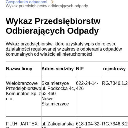
Gospodarka odpadami
Wykaz przedsiębiorstw odbierających odpady
Wykaz Przedsiębiorstw
Odbierających Odpady
Wykaz przedsiębiorstw, które uzyskały wpis do rejestru
działalności regulowanej w zakresie odbierania odpadów
komunalnych od właścicieli nieruchomości
Nazwa firmy
Adres siedziby
NIP
rejestrowy
Wielobranżowe
Skalmierzyce
622-24-14-
RG.7346.1.
Przedsiębiorstwo
ul. Podkocka 4c,
426
Komunalne Sp. z
63-460
o.o.
Nowe
Skalmierzyce
F.U.H. JARTEX
ul. Zakopiańska
618-104-32-
RG.7346.3.