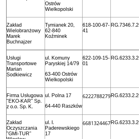
Ostrów
Wielkopolski
Zakład
Tymianek 20,
618-100-67-
RG.7346.7.
Wielobranżowy
62-840
41
Marek
Koźminek
Buchnajzer
Usługi
ul. Komuny
622-109-15-
RG.6233.3.
Transportowe
Paryskiej 14/79
01
Marian
63-400 Ostrów
Sodkiewicz
Wielkopolski
Firma Usługowa
ul. Polna 17
6222788279
RG.6233.2.
"EKO-KAR" Sp.
64-440 Raszków
z o.o. Sp. K.
Zakład
ul. I.
6681324467
RG.6233.3.
Oczyszczania
Paderewskiego
"GMI-TUR"
17