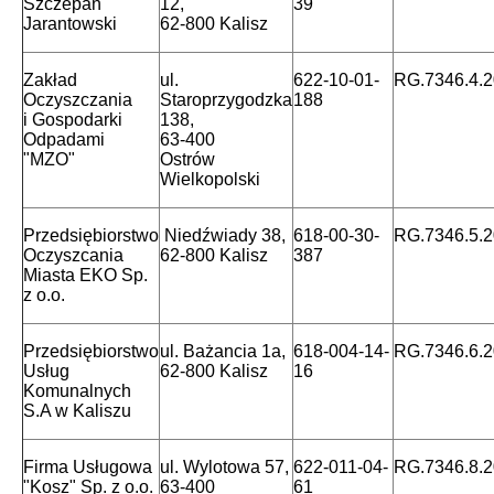
Szczepan
12,
39
Jarantowski
62-800 Kalisz
Zakład
ul.
622-10-01-
RG.7346.4.
Oczyszczania
Staroprzygodzka
188
i Gospodarki
138,
Odpadami
63-400
"MZO"
Ostrów
Wielkopolski
Przedsiębiorstwo
Niedźwiady 38,
618-00-30-
RG.7346.5.
Oczyszcania
62-800 Kalisz
387
Miasta EKO Sp.
z o.o.
Przedsiębiorstwo
ul. Bażancia 1a,
618-004-14-
RG.7346.6.
Usług
62-800 Kalisz
16
Komunalnych
S.A w Kaliszu
Firma Usługowa
ul. Wylotowa 57,
622-011-04-
RG.7346.8.
"Kosz" Sp. z o.o.
63-400
61