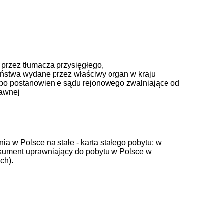
przez tłumacza przysięgłego,
eństwa wydane przez właściwy organ w kraju
lbo postanowienie sądu rejonowego zwalniające od
rawnej
a w Polsce na stałe - karta stałego pobytu; w
kument uprawniający do pobytu w Polsce w
ch).