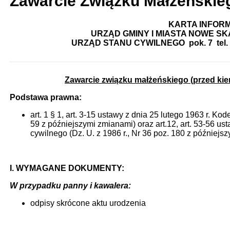
Zawarcie Związku Małżeńskie
KARTA INFOR
URZĄD GMINY I MIASTA NOWE SKA
URZĄD STANU CYWILNEGO pok. 7 tel. (062
Zawarcie związku małżeńskiego (przed ki
Podstawa prawna:
art. 1 § 1, art. 3-15 ustawy z dnia 25 lutego 1963 r. Kod
59 z późniejszymi zmianami) oraz art.12, art. 53-56 us
cywilnego (Dz. U. z 1986 r., Nr 36 poz. 180 z późniejs
I. WYMAGANE DOKUMENTY:
W przypadku panny i kawalera:
odpisy skrócone aktu urodzenia