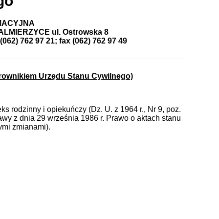
go
MACYJNA
LMIERZYCE ul. Ostrowska 8
) 762 97 21; fax (062) 762 97 49
erownikiem Urzędu Stanu Cywilnego)
eks rodzinny i opiekuńczy (Dz. U. z 1964 r., Nr 9, poz.
tawy z dnia 29 września 1986 r. Prawo o aktach stanu
zymi zmianami).