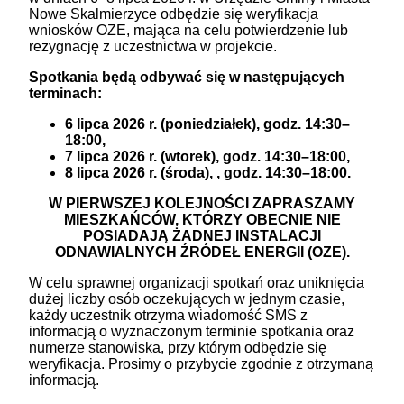
Nowe Skalmierzyce odbędzie się weryfikacja
wniosków OZE, mająca na celu potwierdzenie lub
rezygnację z uczestnictwa w projekcie.
Spotkania będą odbywać się w następujących
terminach:
6 lipca 2026 r. (poniedziałek), godz. 14:30–
18:00,
7 lipca 2026 r. (wtorek), godz. 14:30–18:00,
8 lipca 2026 r. (środa), , godz. 14:30–18:00.
W PIERWSZEJ KOLEJNOŚCI ZAPRASZAMY
MIESZKAŃCÓW, KTÓRZY OBECNIE NIE
POSIADAJĄ ŻADNEJ INSTALACJI
ODNAWIALNYCH ŹRÓDEŁ ENERGII (OZE).
W celu sprawnej organizacji spotkań oraz uniknięcia
dużej liczby osób oczekujących w jednym czasie,
każdy uczestnik otrzyma wiadomość SMS z
informacją o wyznaczonym terminie spotkania oraz
numerze stanowiska, przy którym odbędzie się
weryfikacja. Prosimy o przybycie zgodnie z otrzymaną
informacją.