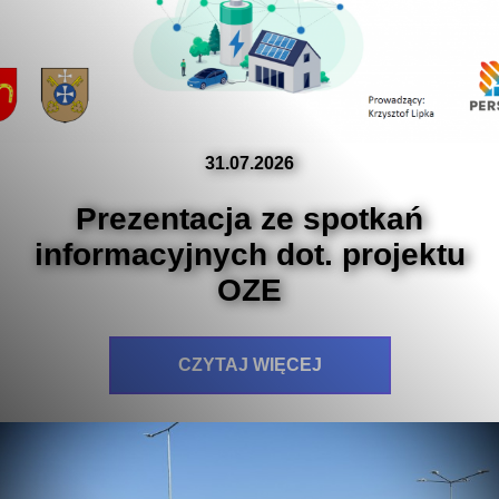
31.07.2026
Prezentacja ze spotkań
informacyjnych dot. projektu
OZE
CZYTAJ WIĘCEJ