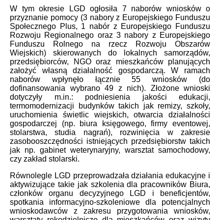
W tym okresie LGD ogłosiła 7 naborów wniosków o
przyznanie pomocy (3 nabory z Europejskiego Funduszu
Społecznego Plus, 1 nabór z Europejskiego Funduszu
Rozwoju Regionalnego oraz 3 nabory z Europejskiego
Funduszu Rolnego na rzecz Rozwoju Obszarów
Wiejskich) skierowanych do lokalnych samorządów,
przedsiębiorców, NGO oraz mieszkańców planujących
założyć własną działalność gospodarczą. W ramach
naborów wpłynęło łącznie 55 wniosków (do
dofinansowania wybrano 49 z nich). Złożone wnioski
dotyczyły m.in.: podniesienia jakości edukacji,
termomodernizacji budynków takich jak remizy, szkoły,
uruchomienia świetlic wiejskich, otwarcia działalności
gospodarczej (np. biura księgowego, firmy eventowej,
stolarstwa, studia nagrań), rozwinięcia w zakresie
zasobooszczędności istniejących przedsiębiorstw takich
jak np. gabinet weterynaryjny, warsztat samochodowy,
czy zakład stolarski.
Równolegle LGD przeprowadzała działania edukacyjne i
aktywizujące takie jak szkolenia dla pracowników Biura,
członków organu decyzyjnego LGD i beneficjentów,
spotkania informacyjno-szkoleniowe dla potencjalnych
wnioskodawców z zakresu przygotowania wniosków,
warsztaty rękodzielnicze dla mieszkańców oraz wizyty