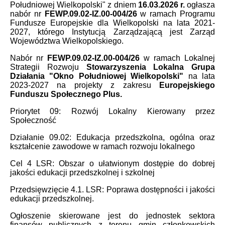
Południowej Wielkopolski" z dniem
16.03.2026 r.
ogłasza
nabór nr
FEWP.09.02-IZ.00-004/26
w ramach Programu
Fundusze Europejskie dla Wielkopolski na lata 2021-
2027, którego Instytucją Zarządzającą jest Zarząd
Województwa Wielkopolskiego.
Nabór nr
FEWP.09.02-IZ.00-004/26
w ramach Lokalnej
Strategii Rozwoju
Stowarzyszenia Lokalna Grupa
Działania "Okno Południowej Wielkopolski"
na lata
2023-2027 na projekty z zakresu
Europejskiego
Funduszu Społecznego Plus.
Priorytet 09: Rozwój Lokalny Kierowany przez
Społeczność
Działanie 09.02: Edukacja przedszkolna, ogólna oraz
kształcenie zawodowe w ramach rozwoju lokalnego
Cel 4 LSR: Obszar o ułatwionym dostępie do dobrej
jakości edukacji przedszkolnej i szkolnej
Przedsięwzięcie 4.1. LSR: Poprawa dostępności i jakości
edukacji przedszkolnej.
Ogłoszenie skierowane jest do jednostek sektora
finansów publicznych z terenu gmin członkowskich