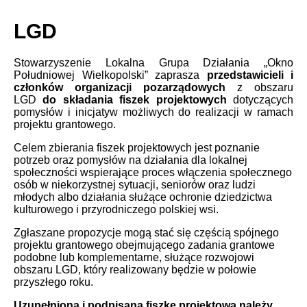
LGD
Stowarzyszenie Lokalna Grupa Działania „Okno
Południowej Wielkopolski” zaprasza
przedstawicieli i
członków organizacji pozarządowych
z obszaru
LGD
do składania fiszek projektowych
dotyczących
pomysłów i inicjatyw możliwych do realizacji w ramach
projektu grantowego.
Celem zbierania fiszek projektowych jest poznanie
potrzeb oraz pomysłów na działania dla lokalnej
społeczności wspierające proces włączenia społecznego
osób w niekorzystnej sytuacji, seniorów oraz ludzi
młodych albo działania służące ochronie dziedzictwa
kulturowego i przyrodniczego polskiej wsi.
Zgłaszane propozycje mogą stać się częścią spójnego
projektu grantowego obejmującego zadania grantowe
podobne lub komplementarne, służące rozwojowi
obszaru LGD, który realizowany będzie w połowie
przyszłego roku.
Uzupełnioną i podpisaną fiszkę projektową należy