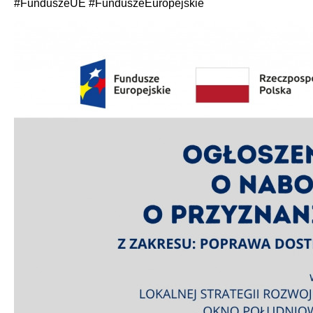
#FunduszeUE #FunduszeEuropejskie