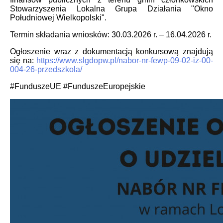
Stowarzyszenia Lokalna Grupa Działania "Okno
Południowej Wielkopolski".
Termin składania wniosków: 30.03.2026 r. – 16.04.2026 r.
Ogłoszenie wraz z dokumentacją konkursową znajdują
się na:
https://www.slgdopw.pl/nabor-nr-fewp-09-02-iz-00-
004-26-przedszkola/
#FunduszeUE #FunduszeEuropejskie