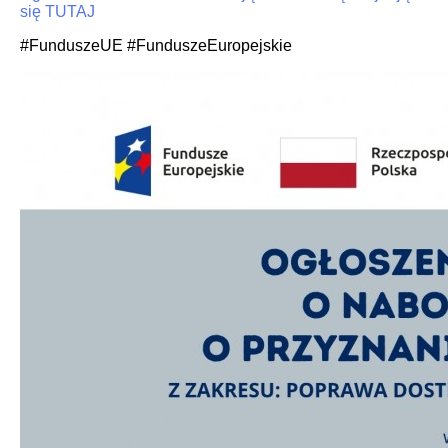
się TUTAJ
#FunduszeUE #FunduszeEuropejskie