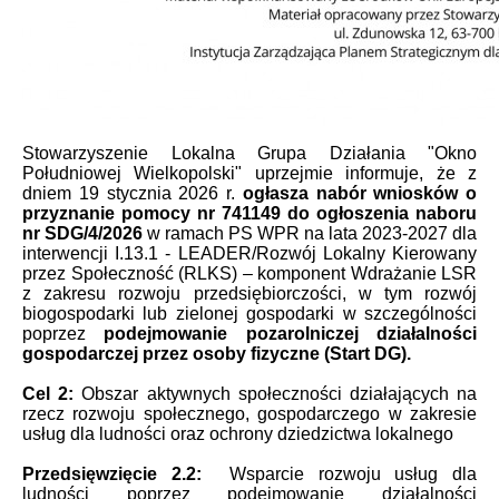
Stowarzyszenie Lokalna Grupa Działania "Okno
Południowej Wielkopolski" uprzejmie informuje, że z
dniem 19 stycznia 2026 r.
ogłasza nabór wniosków o
przyznanie pomocy nr 741149
do ogłoszenia naboru
nr SDG/4/2026
w ramach PS WPR na lata 2023-2027 dla
interwencji I.13.1 - LEADER/Rozwój Lokalny Kierowany
przez Społeczność (RLKS) – komponent Wdrażanie LSR
z zakresu rozwoju przedsiębiorczości, w tym rozwój
biogospodarki lub zielonej gospodarki w szczególności
poprzez
podejmowanie pozarolniczej działalności
gospodarczej
przez osoby fizyczne (Start DG).
Cel 2:
Obszar aktywnych społeczności działających na
rzecz rozwoju społecznego, gospodarczego w zakresie
usług dla ludności oraz ochrony dziedzictwa lokalnego
Przedsięwzięcie 2.2:
Wsparcie rozwoju usług dla
ludności poprzez podejmowanie działalności